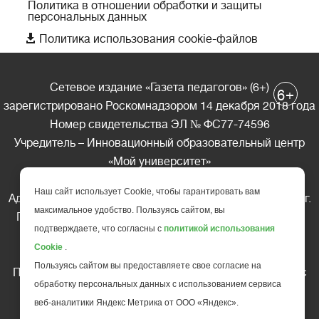
Политика в отношении обработки и защиты
персональных данных

Политика использования cookie-файлов
Сетевое издание «Газета педагогов» (6+)
+
6
зарегистрировано Роскомнадзором 14 декабря 2018 года
Номер свидетельства ЭЛ № ФС77-74596
Учредитель – Инновационный образовательный центр
«Мой университет»
Главный редактор – А.А. Ляшенко
Наш сайт использует Cookie, чтобы гарантировать вам
Адрес редакции: 185035 Россия, Республика Карелия, г.
максимальное удобство. Пользуясь сайтом, вы
Петрозаводск, ул. Фридриха Энгельса д.10, офис 211
подтверждаете, что согласны с
политикой использования
Телефон редакции: +7 (499) 685-10-45
Cookie
.
E-mail: gazeta@edu-family.ru
Пользуясь сайтом вы предоставляете свое согласие на
Перепечатка материалов газеты допускается только c
обработку персональных данных с использованием сервиса
письменного разрешения редакции
веб-аналитики Яндекс Метрика от ООО «Яндекс».
Ссылка на «Газету педагогов» обязательна.