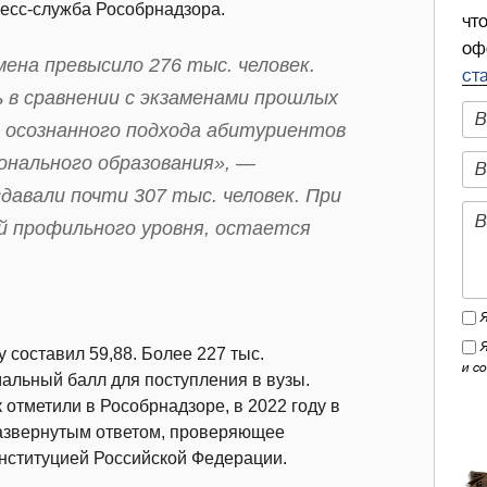
есс-служба Рособрнадзора.
чт
оф
мена превысило 276 тыс. человек.
ст
 в сравнении с экзаменами прошлых
 осознанного подхода абитуриентов
онального образования», —
сдавали почти 307 тыс. человек. При
й профильного уровня, остается
 составил 59,88. Более 227 тыс.
и с
альный балл для поступления в вузы.
 отметили в Рособрнадзоре, в 2022 году в
азвернутым ответом, проверяющее
нституцией Российской Федерации.