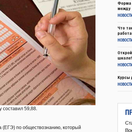
Форма 
между 
НОВОСТ
Что та
работа
НОВОСТИ
Открой
школе!
НОВОСТИ
Курсы 
НОВОСТИ
 составил 59,88.
П
Ст
а (ЕГЭ) по обществознанию, который
Во