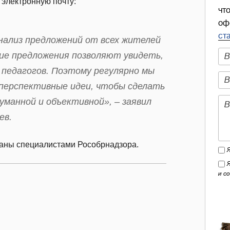
электронную почту:
чт
оф
ст
нализ предложений от всех жителей
ие предложения позволяют увидеть,
 педагогов. Поэтому регулярно мы
 перспективные идеи, чтобы сделать
уманной и объективной», – заявил
ев.
аны специалистами Рособрнадзора.
и с