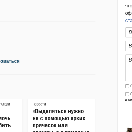
чт
оф
ст
зоваться
и с
ТАТЕЛИ
НОВОСТИ
«Выделяться нужно
мочь
не с помощью ярких
бить
причесок или