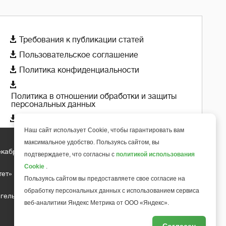

Требования к публикации статей

Пользовательское соглашение

Политика конфиденциальности

Политика в отношении обработки и защиты
персональных данных

Политика использования cookie-файлов
Наш сайт использует Cookie, чтобы гарантировать вам
максимальное удобство. Пользуясь сайтом, вы
екабря 2018 года
подтверждаете, что согласны с
политикой использования
+
6
Cookie
.
тет»
Пользуясь сайтом вы предоставляете свое согласие на
обработку персональных данных с использованием сервиса
гельса д.10, офис 211
веб-аналитики Яндекс Метрика от ООО «Яндекс».