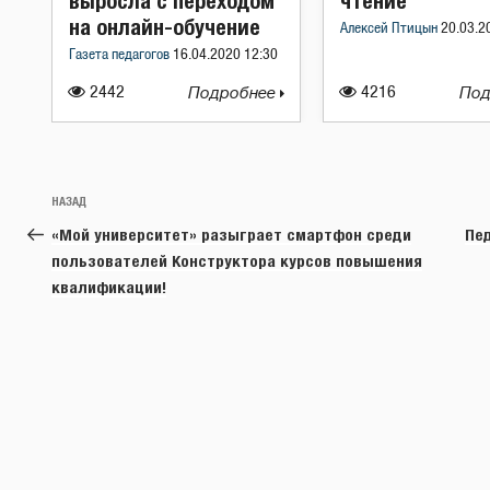
выросла с переходом
чтение
на онлайн-обучение
Алексей Птицын
20.03.2
Газета педагогов
16.04.2020 12:30
2442
Подробнее
4216
Под
Навигация
Предыдущая
НАЗАД
по
запись:
«Мой университет» разыграет смартфон среди
Пе
записям
пользователей Конструктора курсов повышения
квалификации!