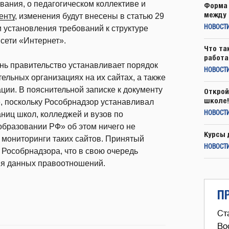
вания, о педагогическом коллективе и
Форма 
между 
енту
, изменения будут внесены в статью 29
 установления требований к структуре
НОВОСТ
сети «Интернет».
Что та
работа
ень правительство устанавливает порядок
НОВОСТИ
льных организациях на их сайтах, а также
ии. В пояснительной записке к документу
Открой
школе!
е, поскольку Рособрнадзор устанавливал
ниц школ, колледжей и вузов по
НОВОСТИ
образовании РФ» об этом ничего не
Курсы 
 мониторинги таких сайтов. Принятый
НОВОСТИ
 Рособрнадзора, что в свою очередь
ия данных правоотношений.
П
Ст
Во