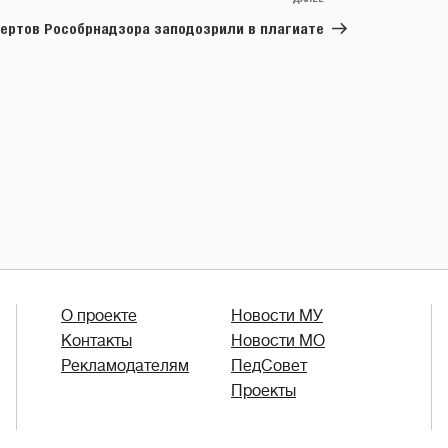
Следующая
запись
ертов Рособрнадзора заподозрили в плагиате
О проекте
Новости МУ
Контакты
Новости МО
Рекламодателям
ПедСовет
Проекты