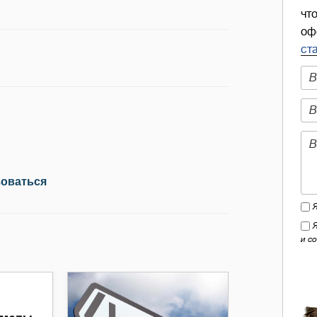
чт
оф
ст
зоваться
и с