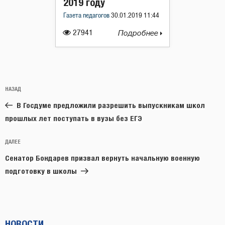
2019 году
Газета педагогов
30.01.2019 11:44
27941
Подробнее
Навигация
Предыдущая
НАЗАД
по
запись:
записям
В Госдуме предложили разрешить выпускникам школ
прошлых лет поступать в вузы без ЕГЭ
Следующая
ДАЛЕЕ
запись
Сенатор Бондарев призвал вернуть начальную военную
подготовку в школы
НОВОСТИ