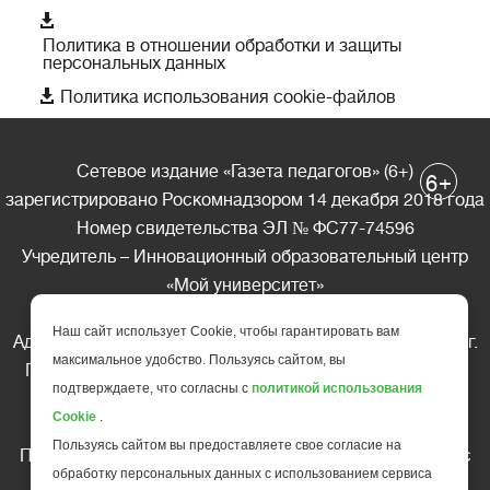

Политика в отношении обработки и защиты
персональных данных

Политика использования cookie-файлов
Сетевое издание «Газета педагогов» (6+)
+
6
зарегистрировано Роскомнадзором 14 декабря 2018 года
Номер свидетельства ЭЛ № ФС77-74596
Учредитель – Инновационный образовательный центр
«Мой университет»
Главный редактор – А.А. Ляшенко
Наш сайт использует Cookie, чтобы гарантировать вам
Адрес редакции: 185035 Россия, Республика Карелия, г.
максимальное удобство. Пользуясь сайтом, вы
Петрозаводск, ул. Фридриха Энгельса д.10, офис 211
подтверждаете, что согласны с
политикой использования
Телефон редакции: +7 (499) 685-10-45
Cookie
.
E-mail: gazeta@edu-family.ru
Пользуясь сайтом вы предоставляете свое согласие на
Перепечатка материалов газеты допускается только c
обработку персональных данных с использованием сервиса
письменного разрешения редакции