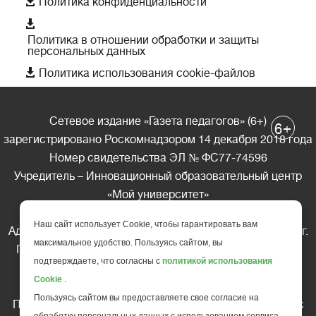

Политика конфиденциальности

Политика в отношении обработки и защиты
персональных данных

Политика использования cookie-файлов
Сетевое издание «Газета педагогов» (6+)
+
6
зарегистрировано Роскомнадзором 14 декабря 2018 года
Номер свидетельства ЭЛ № ФС77-74596
Учредитель – Инновационный образовательный центр
«Мой университет»
Главный редактор – А.А. Ляшенко
Наш сайт использует Cookie, чтобы гарантировать вам
Адрес редакции: 185035 Россия, Республика Карелия, г.
максимальное удобство. Пользуясь сайтом, вы
Петрозаводск, ул. Фридриха Энгельса д.10, офис 211
подтверждаете, что согласны с
политикой использования
Телефон редакции: +7 (499) 685-10-45
Cookie
.
E-mail: gazeta@edu-family.ru
Пользуясь сайтом вы предоставляете свое согласие на
Перепечатка материалов газеты допускается только c