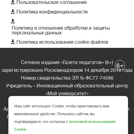

Пользовательское соглашение

Политика конфиденциальности

Политика в отношении обработки и защиты
персональных данных

Политика использования cookie-файлов
Сетевое издание «Газета педагогов» (6+)
+
6
зарегистрировано Роскомнадзором 14 декабря 2018 года
Номер свидетельства ЭЛ № ФС77-74596
Учредитель – Инновационный образовательный центр
«Мой университет»
Главный редактор – А.А. Ляшенко
Наш сайт использует Cookie, чтобы гарантировать вам
Адрес редакции: 185035 Россия, Республика Карелия, г.
максимальное удобство. Пользуясь сайтом, вы
Петрозаводск, ул. Фридриха Энгельса д.10, офис 211
подтверждаете, что согласны с
политикой использования
Телефон редакции: +7 (499) 685-10-45
Cookie
.
E-mail: gazeta@edu-family.ru