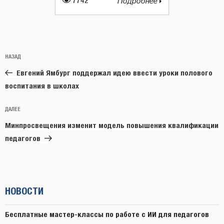
7742
Подробнее
Навигация
Предыдущая
НАЗАД
по
запись:
записям
Евгений Ямбург поддержал идею ввести уроки полового
воспитания в школах
Следующая
ДАЛЕЕ
запись
Минпросвещения изменит модель повышения квалификации
педагогов
НОВОСТИ
Бесплатные мастер-классы по работе с ИИ для педагогов