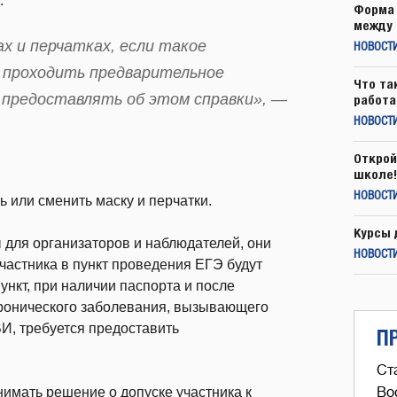
.
Форма 
между 
х и перчатках, если такое
НОВОСТ
; проходить предварительное
Что та
 предоставлять об этом справки», —
работа
НОВОСТИ
Открой
школе!
НОВОСТИ
ь или сменить маску и перчатки.
Курсы 
 для организаторов и наблюдателей, они
НОВОСТИ
частника в пункт проведения ЕГЭ будут
ункт, при наличии паспорта и после
хронического заболевания, вызывающего
И, требуется предоставить
П
Ст
нимать решение о допуске участника к
Во