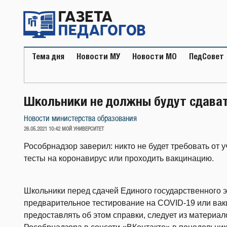
Перейти
к
содержимому
Тема дня
Новости МУ
Новости МО
ПедСовет
Школьники не должны будут сдавать
Новости министерства образования
ОПУБЛИКОВАНО
26.05.2021 10:42
МОЙ УНИВЕРСИТЕТ
Рособрнадзор заверил: никто не будет требовать от
тесты на коронавирус или проходить вакцинацию.
Школьники перед сдачей Единого государственного э
предварительное тестирование на COVID-19 или вакц
предоставлять об этом справки, следует из материал