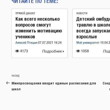
ЧИТАЙТЕ ПО ТЕМЕ:
ПРЯМОЙ ДИАЛОГ
НОВОСТИ
Как всего несколько
Детский омбуд
вопросов смогут
травлю в школ
изменить мотивацию
всегда запуска
учеников
взрослые
Алексей Птицын
07.07.2021 16:24
Мой университет
10.04.
4173
Подробнее
1058
Под
Навигация
Предыдущая
НАЗАД
по
запись:
Минпросвещения вводит единые расписания для
Сое
записям
школ