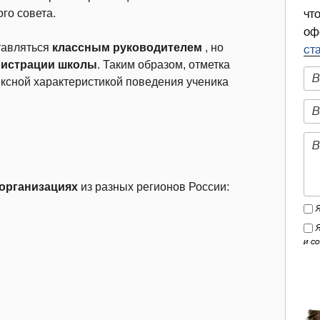
го совета.
чт
оф
тавляться
классным руководителем
, но
ст
нистрации школы
. Таким образом, отметка
ексной характеристикой поведения ученика
 организациях
из разных регионов России:
и с