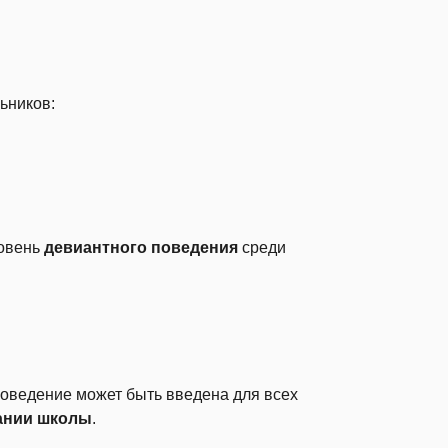
ьников:
ровень
девиантного поведения
среди
поведение может быть введена для всех
чании школы
.