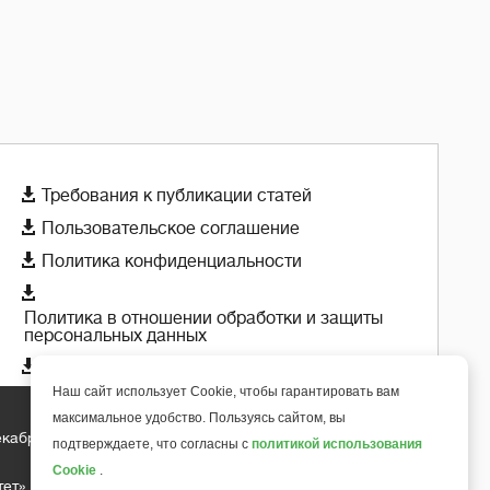

Требования к публикации статей

Пользовательское соглашение

Политика конфиденциальности

Политика в отношении обработки и защиты
персональных данных

Политика использования cookie-файлов
Наш сайт использует Cookie, чтобы гарантировать вам
максимальное удобство. Пользуясь сайтом, вы
екабря 2018 года
+
подтверждаете, что согласны с
политикой использования
6
Cookie
.
тет»