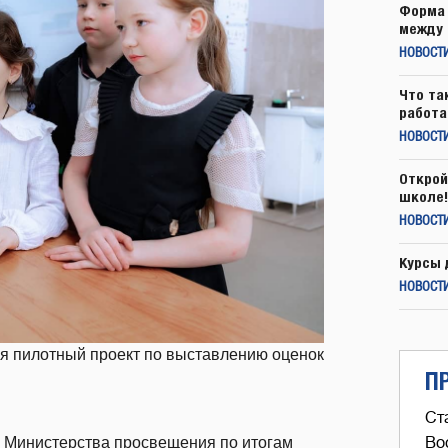
Форма 
между 
НОВОСТ
Что та
работа
НОВОСТИ
Открой
школе!
НОВОСТИ
Курсы 
НОВОСТИ
тся пилотный проект по выставлению оценок
П
Ст
 Министерства просвещения по итогам
Во