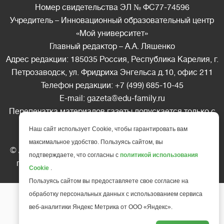
Номер свидетельства ЭЛ № ФС77-74596
Учредитель – Инновационный образовательный центр
«Мой университет»
Главный редактор – А.А. Ляшенко
Адрес редакции: 185035 Россия, Республика Карелия, г.
Петрозаводск, ул. Фридриха Энгельса д.10, офис 211
Телефон редакции: +7 (499) 685-10-45
E-mail: gazeta@edu-family.ru
Перепечатка материалов газеты допускается только c
письменного разрешения редакции
Наш сайт использует Cookie, чтобы гарантировать вам
Ссылка на «Газету педагогов» обязательна.
максимальное удобство. Пользуясь сайтом, вы
© АНО ДПО "Инновационный образовательный центр
подтверждаете, что согласны с
политикой использования
повышения квалификации и переподготовки "
Мой
Cookie
.
университет
", 2025
Пользуясь сайтом вы предоставляете свое согласие на
обработку персональных данных с использованием сервиса
веб-аналитики Яндекс Метрика от ООО «Яндекс».