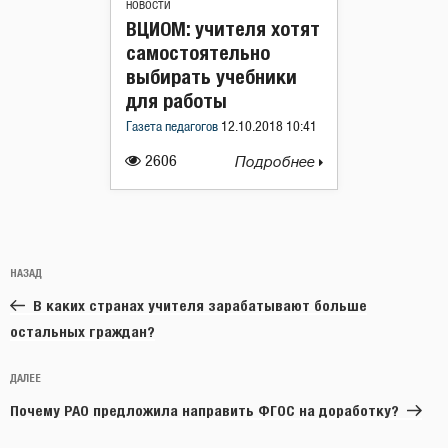
НОВОСТИ
ВЦИОМ: учителя хотят
самостоятельно
выбирать учебники
для работы
Газета педагогов
12.10.2018 10:41
2606
Подробнее
Навигация
Предыдущая
НАЗАД
по
запись:
записям
В каких странах учителя зарабатывают больше
остальных граждан?
Следующая
ДАЛЕЕ
запись
Почему РАО предложила направить ФГОС на доработку?