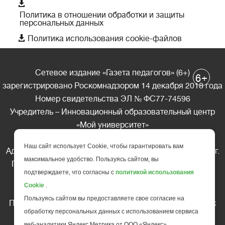

Политика в отношении обработки и защиты
персональных данных

Политика использования cookie-файлов
Сетевое издание «Газета педагогов» (6+)
+
6
зарегистрировано Роскомнадзором 14 декабря 2018 года
Номер свидетельства ЭЛ № ФС77-74596
Учредитель – Инновационный образовательный центр
«Мой университет»
Главный редактор – А.А. Ляшенко
Наш сайт использует Cookie, чтобы гарантировать вам
Адрес редакции: 185035 Россия, Республика Карелия, г.
максимальное удобство. Пользуясь сайтом, вы
Петрозаводск, ул. Фридриха Энгельса д.10, офис 211
подтверждаете, что согласны с
политикой использования
Телефон редакции: +7 (499) 685-10-45
Cookie
.
E-mail: gazeta@edu-family.ru
Пользуясь сайтом вы предоставляете свое согласие на
Перепечатка материалов газеты допускается только c
обработку персональных данных с использованием сервиса
письменного разрешения редакции
веб-аналитики Яндекс Метрика от ООО «Яндекс».