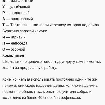
Б —
беззаботный
У —
улыбчивый
Р —
радостный
А —
авантюрный
Т —
Тортилла — так звали черепаху, которая подарила
Буратино золотой ключик
И —
игривый
Н
— непоседа
О
— озорной
Комплимент
Школьники по цепочке говорят друг другу комплименты,
хвалят за проделанную работу.
Конечно, нельзя использовать постоянно одни и те же
приемы, они скоро надоедят детям, копилочка должна
постоянно обновляться, опытные учителя собрали
коллекцию из более 40 способов рефлексии.