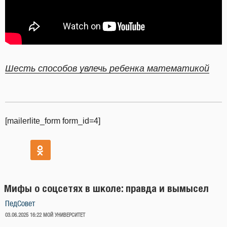
Шесть способов увлечь ребенка математикой
[mailerlite_form form_id=4]
Мифы о соцсетях в школе: правда и вымысел
ПедСовет
ОПУБЛИКОВАНО
03.06.2025 16:22
МОЙ УНИВЕРСИТЕТ