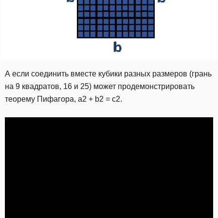
А если соединить вместе кубики разных размеров (грань
на 9 квадратов, 16 и 25) может продемонстрировать
теорему Пифагора, a2 + b2 = c2.