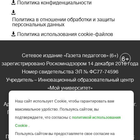

Политика конфиденциальности

Политика в отношении обработки и защиты
персональных данных

Политика использования cookie-файлов
Сетевое издание «Газета педагогов» (6+)
+
6
зарегистрировано Роскомнадзором 14 декабря 2018 года
Номер свидетельства ЭЛ № ФС77-74596
Учредитель – Инновационный образовательный центр
«Мой университет»
Главный редактор – А.А. Ляшенко
Наш сайт использует Cookie, чтобы гарантировать вам
Адрес редакции: 185035 Россия, Республика Карелия, г.
максимальное удобство. Пользуясь сайтом, вы
Петрозаводск, ул. Фридриха Энгельса д.10, офис 211
подтверждаете, что согласны с
политикой использования
Телефон редакции: +7 (499) 685-10-45
Cookie
.
E-mail: gazeta@edu-family.ru
Пользуясь сайтом вы предоставляете свое согласие на
Перепечатка материалов газеты допускается только c