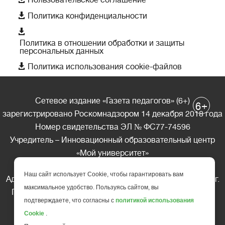
Пользовательское соглашение

Политика конфиденциальности

Политика в отношении обработки и защиты
персональных данных

Политика использования cookie-файлов
Сетевое издание «Газета педагогов» (6+)
+
6
зарегистрировано Роскомнадзором 14 декабря 2018 года
Номер свидетельства ЭЛ № ФС77-74596
Учредитель – Инновационный образовательный центр
«Мой университет»
Главный редактор – А.А. Ляшенко
Наш сайт использует Cookie, чтобы гарантировать вам
Адрес редакции: 185035 Россия, Республика Карелия, г.
максимальное удобство. Пользуясь сайтом, вы
Петрозаводск, ул. Фридриха Энгельса д.10, офис 211
подтверждаете, что согласны с
политикой использования
Телефон редакции: +7 (499) 685-10-45
Cookie
.
E-mail: gazeta@edu-family.ru