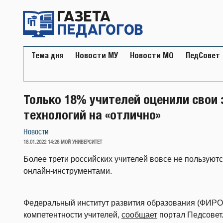
Перейти
к
содержимому
Тема дня
Новости МУ
Новости МО
ПедСовет
Только 18% учителей оценили свои
технологий на «отлично»
Новости
ОПУБЛИКОВАНО
18.01.2022 14:26
МОЙ УНИВЕРСИТЕТ
Более трети российских учителей вовсе не пользуют
онлайн-инструментами.
Федеральный институт развития образования (ФИР
компетентности учителей,
сообщает
портал Педсовет