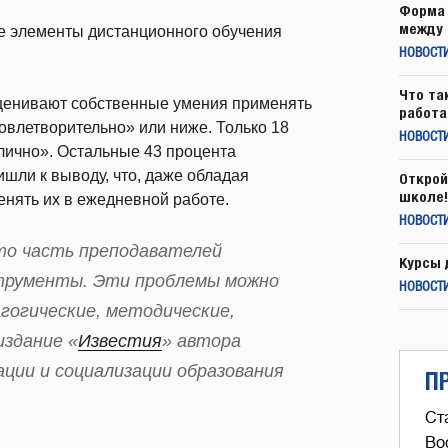
Форма 
между 
те элементы дистанционного обучения
НОВОСТ
Что та
оценивают собственные умения применять
работа
влетворительно» или ниже. Только 18
НОВОСТИ
лично». Остальные 43 процента
шли к выводу, что, даже обладая
Открой
школе!
нять их в ежедневной работе.
НОВОСТИ
что часть преподавателей
Курсы 
струменты. Эти проблемы можно
НОВОСТИ
агогические, методические,
издание «
Известия
» автора
ции и социализации образования
П
Ст
Во