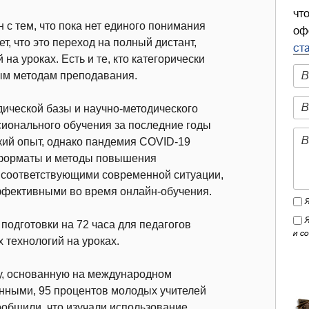
чт
 с тем, что пока нет единого понимания
оф
т, что это переход на полный дистант,
ст
 на уроках. Есть и те, кто категорически
ным методам преподавания.
дической базы и научно-методического
ионального обучения за последние годы
кий опыт, однако пандемия COVID-19
х форматы и методы повышения
 соответствующими современной ситуации,
ффективными во время онлайн-обучения.
одготовки на 72 часа для педагогов
и с
 технологий на уроках.
у, основанную на международном
анными, 95 процентов молодых учителей
ообщили, что изучали использование