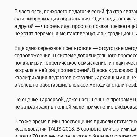
В частности, психолого-педагогический фактор связан
сути цифровизации образования. Один педагог считае
а другой — что речь идет просто о показе презентаций
не хотят перемен и мечтают вернуться к традицион
Еще одно серьезное препятствие — отсутствие мето
сопровождения. В системе дополнительного професс
появились и теоретическое осмысление, и практичес
вскрыла в ней ряд противоречий. В новых условия
квалификации педагогов оказались архаичными и не
а успешно работавшие в классе методики стали неэ
По оценке Тарасовой, даже насыщенные программы п
не затрагивают в полной мере применение цифровых
В то же время в Минпросвещения привели статистик
исследовании TALIS-2018. В соответствии с этими д
и почти 70 процентов педагогов с большим стажем с