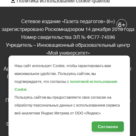

Политика использования cookie-файлов
Сетевое издание «Газета педагогов» (6+)
+
6
зарегистрировано Роскомнадзором 14 декабря 2018 года
Номер свидетельства ЭЛ № ФС77-74596
Учредитель – Инновационный образовательный центр
«Мой университет»
Главный редактор – А.А. Ляшенко
Наш сайт использует Cookie, чтобы гарантировать вам
Адрес редакции: 185035 Россия, Республика Карелия, г.
максимальное удобство. Пользуясь сайтом, вы
Петрозаводск, ул. Фридриха Энгельса д.10, офис 211
подтверждаете, что согласны с
политикой использования
Телефон редакции: +7 (499) 685-10-45
Cookie
.
E-mail: gazeta@edu-family.ru
Пользуясь сайтом вы предоставляете свое согласие на
Перепечатка материалов газеты допускается только c
обработку персональных данных с использованием сервиса
письменного разрешения редакции
веб-аналитики Яндекс Метрика от ООО «Яндекс».
Ссылка на «Газету педагогов» обязательна.
© АНО ДПО "Инновационный образовательный центр
Согласен
повышения квалификации и переподготовки "
Мой