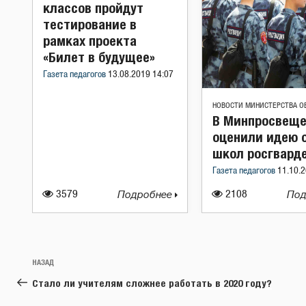
классов пройдут
тестирование в
рамках проекта
«Билет в будущее»
Газета педагогов
13.08.2019 14:07
НОВОСТИ МИНИСТЕРСТВА О
В Минпросвещ
оценили идею 
школ росгвард
Газета педагогов
11.10.2
3579
Подробнее
2108
Под
Навигация
Предыдущая
НАЗАД
по
запись:
Стало ли учителям сложнее работать в 2020 году?
записям