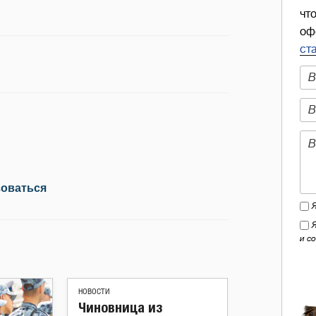
чт
оф
ст
зоваться
и с
НОВОСТИ
Чиновница из