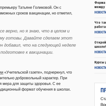
Форма 
между 
премьеру Татьяне Голиковой. Он с
зможных сроков вакцинации, но отметил,
НОВОСТ
Что та
работа
 верно, но я знаю, что в целом и
НОВОСТИ
ому готовы. Давайте сделаем этот
Открой
Он добавил, что на следующей неделе
школе!
 подготовке к вакцинации.
НОВОСТИ
Курсы 
НОВОСТИ
ии
«Учительской газете», подчеркнул, что
чительно добровольный характер. При
я мера для защиты здоровья. С ее
П
адиционный формат обучения в школах.
Ст
Во