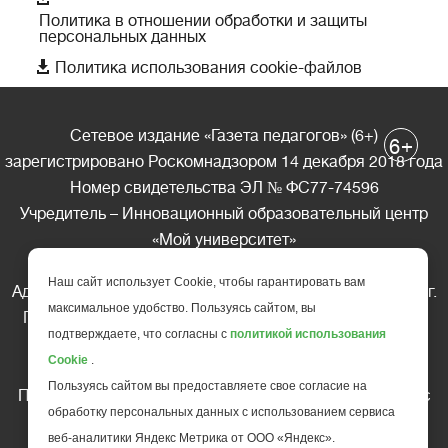
Политика в отношении обработки и защиты
персональных данных

Политика использования cookie-файлов
Сетевое издание «Газета педагогов» (6+)
+
6
зарегистрировано Роскомнадзором 14 декабря 2018 года
Номер свидетельства ЭЛ № ФС77-74596
Учредитель – Инновационный образовательный центр
«Мой университет»
Главный редактор – А.А. Ляшенко
Наш сайт использует Cookie, чтобы гарантировать вам
Адрес редакции: 185035 Россия, Республика Карелия, г.
максимальное удобство. Пользуясь сайтом, вы
Петрозаводск, ул. Фридриха Энгельса д.10, офис 211
подтверждаете, что согласны с
политикой использования
Телефон редакции: +7 (499) 685-10-45
Cookie
.
E-mail: gazeta@edu-family.ru
Пользуясь сайтом вы предоставляете свое согласие на
Перепечатка материалов газеты допускается только c
обработку персональных данных с использованием сервиса
письменного разрешения редакции
веб-аналитики Яндекс Метрика от ООО «Яндекс».