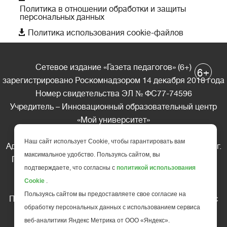
Политика в отношении обработки и защиты
персональных данных

Политика использования cookie-файлов
Сетевое издание «Газета педагогов» (6+)
+
6
зарегистрировано Роскомнадзором 14 декабря 2018 года
Номер свидетельства ЭЛ № ФС77-74596
Учредитель – Инновационный образовательный центр
«Мой университет»
Главный редактор – А.А. Ляшенко
Наш сайт использует Cookie, чтобы гарантировать вам
Адрес редакции: 185035 Россия, Республика Карелия, г.
максимальное удобство. Пользуясь сайтом, вы
Петрозаводск, ул. Фридриха Энгельса д.10, офис 211
подтверждаете, что согласны с
политикой использования
Телефон редакции: +7 (499) 685-10-45
Cookie
.
E-mail: gazeta@edu-family.ru
Пользуясь сайтом вы предоставляете свое согласие на
Перепечатка материалов газеты допускается только c
обработку персональных данных с использованием сервиса
письменного разрешения редакции
веб-аналитики Яндекс Метрика от ООО «Яндекс».
Ссылка на «Газету педагогов» обязательна.