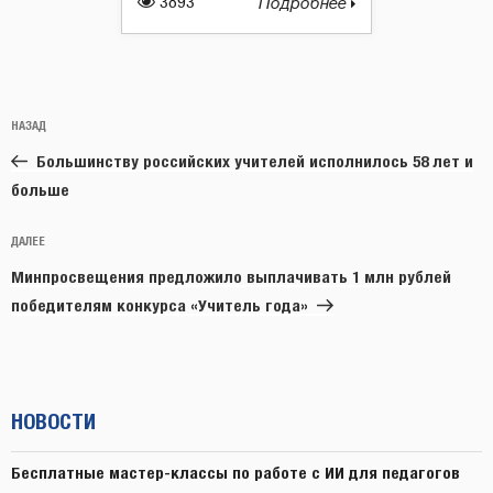
3893
Подробнее
Навигация
Предыдущая
НАЗАД
по
запись:
записям
Большинству российских учителей исполнилось 58 лет и
больше
Следующая
ДАЛЕЕ
запись
Минпросвещения предложило выплачивать 1 млн рублей
победителям конкурса «Учитель года»
НОВОСТИ
Бесплатные мастер-классы по работе с ИИ для педагогов