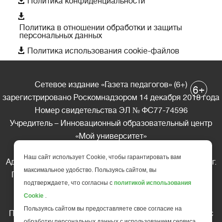
Политика конфиденциальности

Политика в отношении обработки и защиты
персональных данных

Политика использования cookie-файлов
Сетевое издание «Газета педагогов» (6+)
+
6
зарегистрировано Роскомнадзором 14 декабря 2018 года
Номер свидетельства ЭЛ № ФС77-74596
Учредитель – Инновационный образовательный центр
«Мой университет»
Главный редактор – А.А. Ляшенко
Наш сайт использует Cookie, чтобы гарантировать вам
Адрес редакции: 185035 Россия, Республика Карелия, г.
максимальное удобство. Пользуясь сайтом, вы
Петрозаводск, ул. Фридриха Энгельса д.10, офис 211
подтверждаете, что согласны с
политикой использования
Телефон редакции: +7 (499) 685-10-45
Cookie
.
E-mail: gazeta@edu-family.ru
Пользуясь сайтом вы предоставляете свое согласие на
Перепечатка материалов газеты допускается только c
обработку персональных данных с использованием сервиса