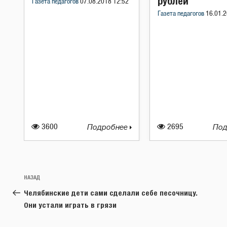
рублей
Газета педагогов
07.08.2018 12:52
Газета педагогов
16.01.2
3600
Подробнее
2695
Под
Навигация
Предыдущая
НАЗАД
по
запись:
Челябинские дети сами сделали себе песочницу.
записям
Они устали играть в грязи