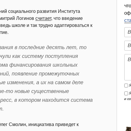
чт
ий социального развития Института
оф
Дмитрий Логинов
считает
, что введение
ст
ведь школе и так трудно адаптироваться к
тие.
вания в последние десять лет, то
ули как систему поступления
орма финансирования школьных
ний, появление промежуточных
 изменения, а их на самом деле
кие-то новые существенные
и с
ресс, в котором находится система
т.
Олег Смолин, инициатива приведет к