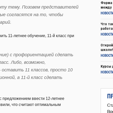
Форма 
 эту тему. Позовем представителей
между 
НОВОСТ
рые согласятся на то, чтобы
арий.
Что та
работа
НОВОСТИ
ить 11-летнее обучение, 11-й класс при
Открой
школе!
ние) с профориентацией сделать
НОВОСТИ
асс. Либо, возможно,
Курсы 
 оставить 11 классов, просто 10
НОВОСТИ
онной, а 11-й класс сделать
П
 с предложением ввести 12-летнее
аявили, что считают оптимальным
Ст
Во