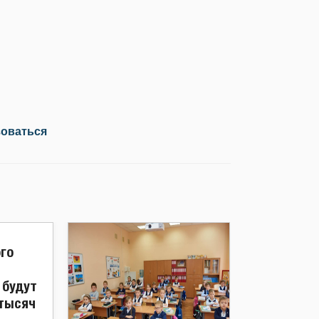
зоваться
ого
 будут
 тысяч