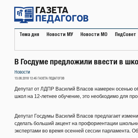
Перейти
к
содержимому
Тема дня
Новости МУ
Новости МО
ПедСовет
В Госдуме предложили ввести в шко
Новости
ОПУБЛИКОВАНО
13.08.2018 12:45
ГАЗЕТА ПЕДАГОГОВ
Депутат от ЛДПР Василий Власов намерен осенью об
школ на 12-летнее обучение, это необходимо для п
Депутат Госдумы Василий Власов предлагает измени
сделать больший акцент на профориентации школьник
экспертами во время осенней сессии парламента. Об