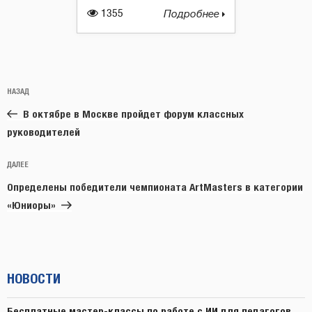
1355
Подробнее
Навигация
Предыдущая
НАЗАД
по
запись:
записям
В октябре в Москве пройдет форум классных
руководителей
Следующая
ДАЛЕЕ
запись
Определены победители чемпионата ArtMasters в категории
«Юниоры»
НОВОСТИ
Бесплатные мастер-классы по работе с ИИ для педагогов