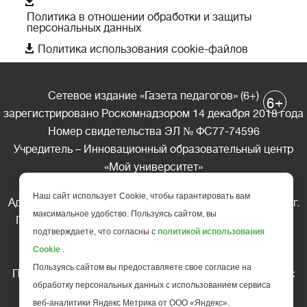

Политика в отношении обработки и защиты
персональных данных

Политика использования cookie-файлов
Сетевое издание «Газета педагогов» (6+)
+
6
зарегистрировано Роскомнадзором 14 декабря 2018 года
Номер свидетельства ЭЛ № ФС77-74596
Учредитель – Инновационный образовательный центр
«Мой университет»
Главный редактор – А.А. Ляшенко
Наш сайт использует Cookie, чтобы гарантировать вам
Адрес редакции: 185035 Россия, Республика Карелия, г.
максимальное удобство. Пользуясь сайтом, вы
Петрозаводск, ул. Фридриха Энгельса д.10, офис 211
подтверждаете, что согласны с
политикой использования
Телефон редакции: +7 (499) 685-10-45
Cookie
.
E-mail: gazeta@edu-family.ru
Пользуясь сайтом вы предоставляете свое согласие на
Перепечатка материалов газеты допускается только c
обработку персональных данных с использованием сервиса
письменного разрешения редакции
веб-аналитики Яндекс Метрика от ООО «Яндекс».