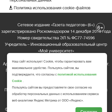
персональных данных

Политика использования cookie-файлов
Сетевое издание «Газета педагогов» (6+)
+
6
зарегистрировано Роскомнадзором 14 декабря 2018 года
Номер свидетельства ЭЛ № ФС77-74596
Учредитель – Инновационный образовательный центр
«Мой университет»
Главный редактор – А.А. Ляшенко
Наш сайт использует Cookie, чтобы гарантировать вам
Адрес редакции: 185035 Россия, Республика Карелия, г.
максимальное удобство. Пользуясь сайтом, вы
Петрозаводск, ул. Фридриха Энгельса д.10, офис 211
подтверждаете, что согласны с
политикой использования
Телефон редакции: +7 (499) 685-10-45
Cookie
.
E-mail: gazeta@edu-family.ru
Пользуясь сайтом вы предоставляете свое согласие на
Перепечатка материалов газеты допускается только c
обработку персональных данных с использованием сервиса
письменного разрешения редакции
веб-аналитики Яндекс Метрика от ООО «Яндекс».
Ссылка на «Газету педагогов» обязательна.
© АНО ДПО "Инновационный образовательный центр
Согласен