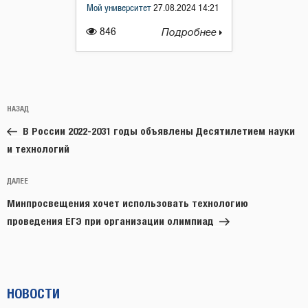
Мой университет
27.08.2024 14:21
846
Подробнее
Навигация
Предыдущая
НАЗАД
по
запись:
записям
В России 2022-2031 годы объявлены Десятилетием науки
и технологий
Следующая
ДАЛЕЕ
запись
Минпросвещения хочет использовать технологию
проведения ЕГЭ при организации олимпиад
НОВОСТИ