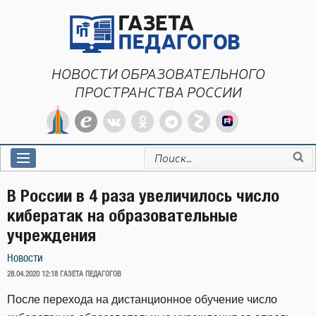
Перейти
к
содержимому
НОВОСТИ ОБРАЗОВАТЕЛЬНОГО
ПРОСТРАНСТВА РОССИИ
Искать:
В России в 4 раза увеличилось число
кибератак на образовательные
учреждения
Новости
ОПУБЛИКОВАНО
28.04.2020 12:18
ГАЗЕТА ПЕДАГОГОВ
После перехода на дистанционное обучение число