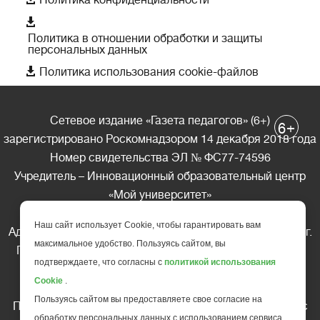

Политика в отношении обработки и защиты
персональных данных

Политика использования cookie-файлов
Сетевое издание «Газета педагогов» (6+)
+
6
зарегистрировано Роскомнадзором 14 декабря 2018 года
Номер свидетельства ЭЛ № ФС77-74596
Учредитель – Инновационный образовательный центр
«Мой университет»
Главный редактор – А.А. Ляшенко
Наш сайт использует Cookie, чтобы гарантировать вам
Адрес редакции: 185035 Россия, Республика Карелия, г.
максимальное удобство. Пользуясь сайтом, вы
Петрозаводск, ул. Фридриха Энгельса д.10, офис 211
подтверждаете, что согласны с
политикой использования
Телефон редакции: +7 (499) 685-10-45
Cookie
.
E-mail: gazeta@edu-family.ru
Пользуясь сайтом вы предоставляете свое согласие на
Перепечатка материалов газеты допускается только c
обработку персональных данных с использованием сервиса