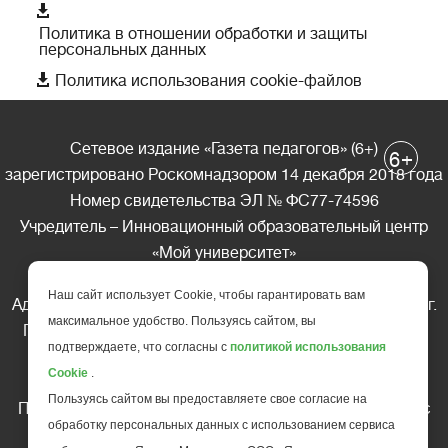

Политика в отношении обработки и защиты
персональных данных

Политика использования cookie-файлов
Сетевое издание «Газета педагогов» (6+)
+
6
зарегистрировано Роскомнадзором 14 декабря 2018 года
Номер свидетельства ЭЛ № ФС77-74596
Учредитель – Инновационный образовательный центр
«Мой университет»
Главный редактор – А.А. Ляшенко
Наш сайт использует Cookie, чтобы гарантировать вам
Адрес редакции: 185035 Россия, Республика Карелия, г.
максимальное удобство. Пользуясь сайтом, вы
Петрозаводск, ул. Фридриха Энгельса д.10, офис 211
подтверждаете, что согласны с
политикой использования
Телефон редакции: +7 (499) 685-10-45
Cookie
.
E-mail: gazeta@edu-family.ru
Пользуясь сайтом вы предоставляете свое согласие на
Перепечатка материалов газеты допускается только c
обработку персональных данных с использованием сервиса
письменного разрешения редакции