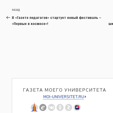
Навигация
Предыдущая
НАЗАД
по
запись:
В «Газете педагогов» стартует новый фестиваль –
записям
«Первые в космосе»!
шк
ГАЗЕТА МОЕГО УНИВЕРСИТЕТА
MOI-UNIVERSITET.RU