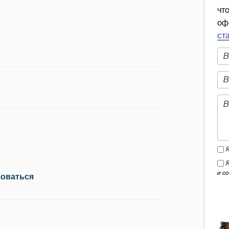
чт
оф
ст
и с
зоваться