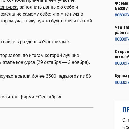
того, чтобы принять в нем участие,
Форма 
конкурса
, заполнить данные о себе и
между 
Пожелание самому себе: что мне нужно
НОВОСТ
тором участнику нужно будет описать свой
Что та
работа
НОВОСТИ
 сайте в разделе «Участникам».
Открой
териалов, по итогам которой лучшие
школе!
 этапе конкурса (29 октября — 2 ноября).
НОВОСТИ
Курсы 
 поучаствовали более 3500 педагогов из 83
НОВОСТИ
тельская фирма «Сентябрь».
П
Ст
Во