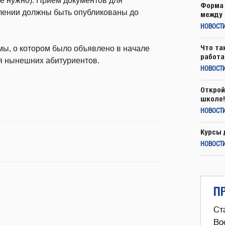
не нужно). Прием документов для
Форма 
слении должны быть опубликованы до
между 
НОВОСТ
Что та
емы, о котором было объявлено в начале
работа
ля нынешних абитуриентов.
НОВОСТИ
Открой
школе!
НОВОСТИ
Курсы 
НОВОСТИ
П
Ст
Во