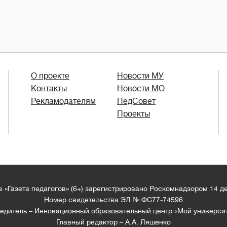
О проекте
Новости МУ
Контакты
Новости МО
Рекламодателям
ПедСовет
Проекты
 «Газета педагогов» (6+) зарегистрировано Роскомнадзором 14 д
Номер свидетельства ЭЛ № ФС77-74596
едитель – Инновационный образовательный центр «Мой универси
Главный редактор – А.А. Ляшенко