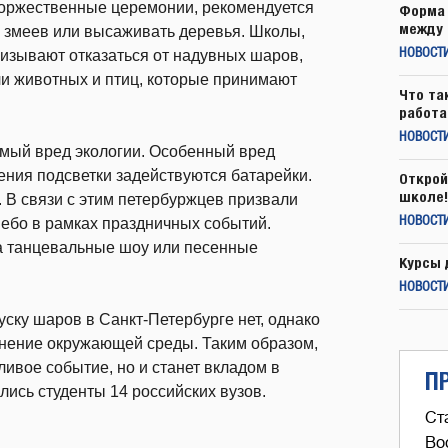
торжественные церемонии, рекомендуется
Форма 
между 
 змеев или высаживать деревья. Школы,
ризывают отказаться от надувных шаров,
НОВОСТ
ели животных и птиц, которые принимают
Что та
работа
НОВОСТИ
мый вред экологии. Особенный вред
ения подсветки задействуются батарейки.
Открой
школе!
. В связи с этим петербуржцев призвали
небо в рамках праздничных событий.
НОВОСТИ
на танцевальные шоу или песенные
Курсы 
НОВОСТИ
уску шаров в Санкт-Петербурге нет, однако
анение окружающей среды. Таким образом,
ливое событие, но и станет вкладом в
П
лись студенты 14 российских вузов.
Ст
Во