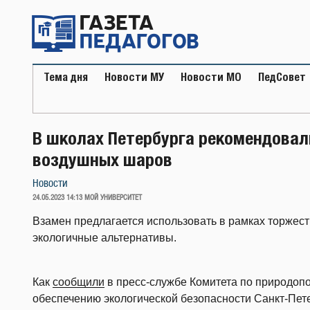
Перейти
к
содержимому
Тема дня
Новости МУ
Новости МО
ПедСовет
В школах Петербурга рекомендовал
воздушных шаров
Новости
ОПУБЛИКОВАНО
24.05.2023 14:13
МОЙ УНИВЕРСИТЕТ
Взамен предлагается использовать в рамках торжес
экологичные альтернативы.
Как
сообщили
в пресс-службе Комитета по природоп
обеспечению экологической безопасности Санкт-Пете