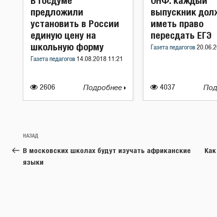
В Госдуме
ОНФ: каждый
предложили
выпускник дол
установить в России
иметь право
единую цену на
пересдать ЕГЭ
школьную форму
Газета педагогов
20.06.2
Газета педагогов
14.08.2018 11:21
2606
Подробнее
4037
Под
Навигация
Предыдущая
НАЗАД
по
запись:
В московских школах будут изучать африканские
Как
записям
языки