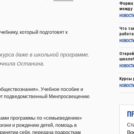
Форма 
между 
НОВОСТ
Что та
чебнику, который подготовят к
работа
НОВОСТИ
Открой
 курса даже в школьной программе.
школе!
точнила Останина.
НОВОСТИ
Курсы 
НОВОСТИ
обществознания». Учебное пособие и
ает подведомственный Минпросвещению
П
дачами программы по «семьеведению»
Ст
жизни и рождению детей, помощь в
ринятии себя, передача подросткам
Во