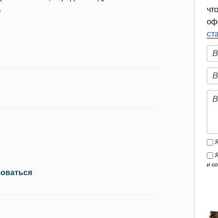
.
чт
оф
ст
и с
зоваться