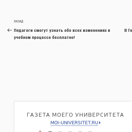
Навигация
Предыдущая
НАЗАД
по
запись:
Педагоги смогут узнать обо всех изменениях в
В Г
записям
учебном процессе бесплатно!
ГАЗЕТА МОЕГО УНИВЕРСИТЕТА
MOI-UNIVERSITET.RU