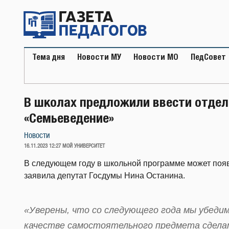
Перейти
к
содержимому
Тема дня
Новости МУ
Новости МО
ПедСовет
В школах предложили ввести отде
«Семьеведение»
Новости
ОПУБЛИКОВАНО
16.11.2023 12:27
МОЙ УНИВЕРСИТЕТ
В следующем году в школьной программе может поя
заявила депутат Госдумы Нина Останина.
«Уверены, что со следующего года мы убеди
качестве самостоятельного предмета сдела