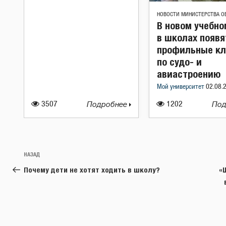
НОВОСТИ МИНИСТЕРСТВА О
В новом учебно
в школах появя
профильные к
по судо- и
авиастроению
Мой университет
02.08.
3507
Подробнее
1202
Под
Навигация
Предыдущая
НАЗАД
по
запись:
Почему дети не хотят ходить в школу?
«
записям