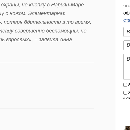
охраны, но кнопку в Нарьян-Маре
чт
ку с ножом. Элементарная
оф
ст
», потеря бдительности в то время,
етсаду совершенно беспомощны, не
 взрослых», – заявила Анна
и с