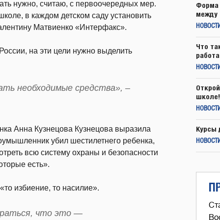
ать нужно, считаю, с первоочередных мер.
Форма 
между 
школе, в каждом детском саду установить
лентину Матвиенко «Интерфакс».
НОВОСТ
Что та
России, на эти цели нужно выделить
работа
НОВОСТИ
ать необходимые средства», –
Открой
школе!
НОВОСТИ
нка Анна Кузнецова Кузнецова выразила
Курсы 
лоумышленник убил шестилетнего ребенка,
НОВОСТИ
мотреть всю систему охраны и безопасности
оторые есть».
П
«то избиение, то насилие».
Ст
ираться, что это —
Во