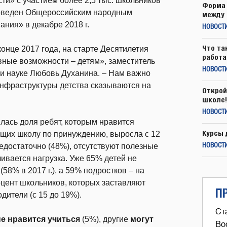
ти» с участием более 2,5 тыс. школьников
Форма 
проведен Общероссийским народным
между 
ния» в декабре 2018 г.
НОВОСТ
Что та
онце 2017 года, на старте Десятилетия
работа
вные возможности – детям», заместитель
НОВОСТИ
и науке Любовь Духанина. – Нам важно
инфраструктуры детства сказываются на
Открой
школе!
НОВОСТИ
илась доля ребят, которым нравится
Курсы 
ющих школу по принуждению, выросла с 12
едостаточно (48%), отсутствуют полезные
НОВОСТИ
ивается нагрузка. Уже 65% детей не
8% в 2017 г.), а 59% подростков – на
оцент школьников, которых заставляют
П
дители (с 15 до 19%).
Ст
е нравится учиться
(5%), другие
могут
Во