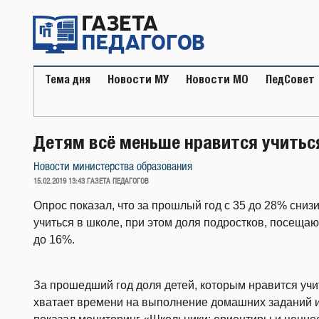
Перейти
к
содержимому
Тема дня
Новости МУ
Новости МО
ПедСовет
Детям всё меньше нравится учитьс
Новости министерства образования
ОПУБЛИКОВАНО
15.02.2019 13:43
ГАЗЕТА ПЕДАГОГОВ
Опрос показал, что за прошлый год с 35 до 28% сниз
учиться в школе, при этом доля подростков, посеща
до 16%.
За прошедший год доля детей, которым нравится учить
хватает времени на выполнение домашних заданий и