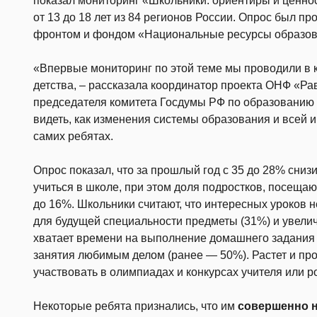
показал мониторинг «Школьники: ориентиры и ценнос
от 13 до 18 лет из 84 регионов России. Опрос был 
фронтом и фондом «Национальные ресурсы образова
«Впервые мониторинг по этой теме мы проводили в к
детства, – рассказала координатор проекта ОНФ «Ра
председателя комитета Госдумы РФ по образованию 
видеть, как изменения системы образования и всей 
самих ребятах.
Опрос показал, что за прошлый год с 35 до 28% сниз
учиться в школе, при этом доля подростков, посеща
до 16%. Школьники считают, что интересных уроков н
для будущей специальности предметы (31%) и увелич
хватает времени на выполнение домашнего задания (5
занятия любимым делом (ранее — 50%). Растет и пр
участвовать в олимпиадах и конкурсах учителя или ро
Некоторые ребята признались, что им
совершенно н