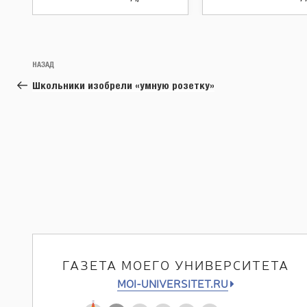
Навигация
Предыдущая
НАЗАД
по
запись:
Школьники изобрели «умную розетку»
записям
ГАЗЕТА МОЕГО УНИВЕРСИТЕТА
MOI-UNIVERSITET.RU