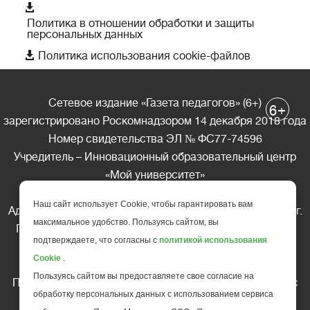

Политика в отношении обработки и защиты
персональных данных

Политика использования cookie-файлов
Сетевое издание «Газета педагогов» (6+)
+
6
зарегистрировано Роскомнадзором 14 декабря 2018 года
Номер свидетельства ЭЛ № ФС77-74596
Учредитель – Инновационный образовательный центр
«Мой университет»
Главный редактор – А.А. Ляшенко
Наш сайт использует Cookie, чтобы гарантировать вам
Адрес редакции: 185035 Россия, Республика Карелия, г.
максимальное удобство. Пользуясь сайтом, вы
Петрозаводск, ул. Фридриха Энгельса д.10, офис 211
подтверждаете, что согласны с
политикой использования
Телефон редакции: +7 (499) 685-10-45
Cookie
.
E-mail: gazeta@edu-family.ru
Пользуясь сайтом вы предоставляете свое согласие на
Перепечатка материалов газеты допускается только c
обработку персональных данных с использованием сервиса
письменного разрешения редакции