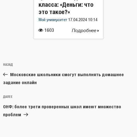
класса: «Деньги: что
это такое?»
Мой университет
17.04.2024 10:14
1603
Подробнее
Навигация
Предыдущая
НАЗАД
по
запись:
записям
Московские школьники смогут выполнять домашнее
задание онлайн
Следующая
ДАЛЕЕ
запись
ОНФ: более трети проверенных школ имеют множество
проблем