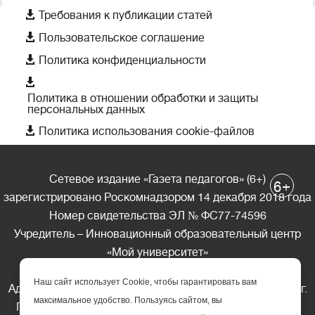

Требования к публикации статей

Пользовательское соглашение

Политика конфиденциальности

Политика в отношении обработки и защиты
персональных данных

Политика использования cookie-файлов
Сетевое издание «Газета педагогов» (6+)
+
6
зарегистрировано Роскомнадзором 14 декабря 2018 года
Номер свидетельства ЭЛ № ФС77-74596
Учредитель – Инновационный образовательный центр
«Мой университет»
Главный редактор – А.А. Ляшенко
Наш сайт использует Cookie, чтобы гарантировать вам
Адрес редакции: 185035 Россия, Республика Карелия, г.
максимальное удобство. Пользуясь сайтом, вы
Петрозаводск, ул. Фридриха Энгельса д.10, офис 211