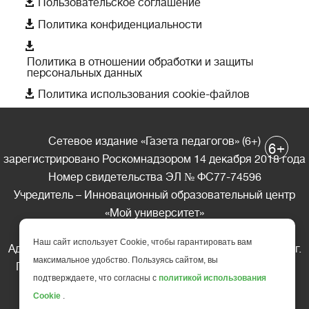

Пользовательское соглашение

Политика конфиденциальности

Политика в отношении обработки и защиты
персональных данных

Политика использования cookie-файлов
Сетевое издание «Газета педагогов» (6+)
+
6
зарегистрировано Роскомнадзором 14 декабря 2018 года
Номер свидетельства ЭЛ № ФС77-74596
Учредитель – Инновационный образовательный центр
«Мой университет»
Главный редактор – А.А. Ляшенко
Наш сайт использует Cookie, чтобы гарантировать вам
Адрес редакции: 185035 Россия, Республика Карелия, г.
максимальное удобство. Пользуясь сайтом, вы
Петрозаводск, ул. Фридриха Энгельса д.10, офис 211
подтверждаете, что согласны с
политикой использования
Телефон редакции: +7 (499) 685-10-45
Cookie
.
E-mail: gazeta@edu-family.ru