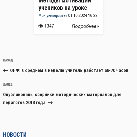
Методы мотивации
учеников на уроке
Мой университет
01.10.2024 16:22
1347
Подробнее
Навигация
Предыдущая
НАЗАД
по
запись:
записям
ОНФ: в среднем в неделю учитель работает 68-70 часов
Следующая
ДАЛЕЕ
запись
Опубликованы сборники методических материалов для
педагогов 2018 года
НОВОСТИ