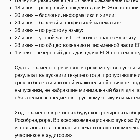
Начнутся резервные дни 17 июня с экзаменов по гео
18 июня – резервный срок для сдачи ЕГЭ по истории 
20 июня – биологии, информатики и химии;
24 июня – базовой и профильной математике;
26 июня – по русскому языку;
27 июня – устной части ЕГЭ по иностранному языку;
28 июня – по обществознанию и письменной части Е
1 июля – резервный день для сдачи ЕГЭ по всем пре
Сдать экзамены в резервные сроки могут выпускник
результат, выпускники текущего года, пропустившие
срок по болезни или иной уважительной причине, по
выпускники, не набравшие минимальный балл для по
обязательных предметов – русскому языку или матем
Ход экзаменов в регионах будут контролировать об
Рособрнадзора. Во всех экзаменационных пунктах б
использоваться технология печати полного комплек
участников в аудиториях.