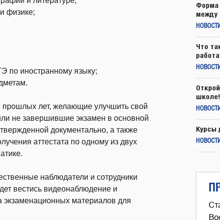
графии и литературе;
Форма 
и физике;
между 
НОВОСТ
Что та
работа
НОВОСТИ
ГЭ по иностранному языку;
дметам.
Открой
школе!
и прошлых лет, желающие улучшить свой
НОВОСТИ
 или не завершившие экзамен в основной
Курсы 
дтвержденной документально, а также
лучения аттестата по одному из двух
НОВОСТИ
атике.
щественные наблюдатели и сотрудники
П
удет вестись видеонаблюдение и
та экзаменационных материалов для
Ст
Во