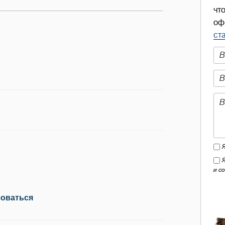
чт
оф
ст
и с
зоваться