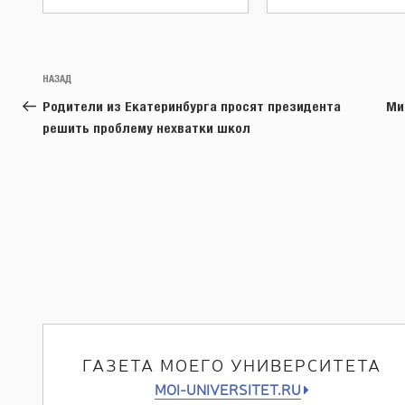
Навигация
Предыдущая
НАЗАД
по
запись:
Родители из Екатеринбурга просят президента
Ми
записям
решить проблему нехватки школ
ГАЗЕТА МОЕГО УНИВЕРСИТЕТА
MOI-UNIVERSITET.RU