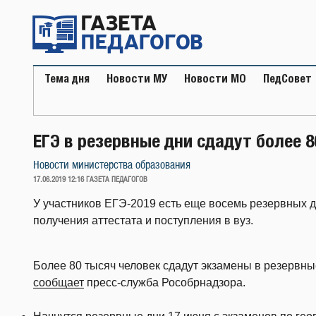
Перейти
к
содержимому
Тема дня
Новости МУ
Новости МО
ПедСовет
ЕГЭ в резервные дни сдадут более 
Новости министерства образования
ОПУБЛИКОВАНО
17.06.2019 12:16
ГАЗЕТА ПЕДАГОГОВ
У участников ЕГЭ-2019 есть еще восемь резервных д
получения аттестата и поступления в вуз.
Более 80 тысяч человек сдадут экзамены в резервны
сообщает
пресс-служба Рособрнадзора.