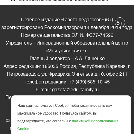
Сетевое издание «Газета педагогов» (6+)
+
6
зарегистрировано Роскомнадзором 14 декабря 2018 года
Номер свидетельства ЭЛ № ФС77-74596
Учредитель – Инновационный образовательный центр
«Мой университет»
Главный редактор – А.А. Ляшенко
Адрес редакции: 185035 Россия, Республика Карелия, г.
Петрозаводск, ул. Фридриха Энгельса д.10, офис 211
Телефон редакции: +7 (499) 685-10-45
E-mail: gazeta@edu-family.ru
Перепечатка материалов газеты допускается только c
письменного разрешения редакции
Наш сайт использует Cookie, чтобы гарантировать вам
Ссылка на «Газету педагогов» обязательна.
максимальное удобство. Пользуясь сайтом, вы
© АНО ДПО "Инновационный образовательный центр
подтверждаете, что согласны с
политикой использования
повышения квалификации и переподготовки "
Мой
Cookie
.