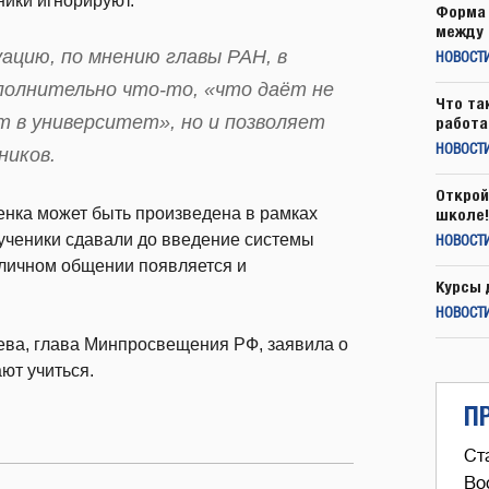
ики игнорируют.
Форма 
между 
цию, по мнению главы РАН, в
НОВОСТ
полнительно что-то, «что даёт не
Что та
 в университет», но и позволяет
работа
НОВОСТИ
ников.
Открой
енка может быть произведена в рамках
школе!
ученики сдавали до введение системы
НОВОСТИ
и личном общении появляется и
Курсы 
НОВОСТИ
ьева, глава Минпросвещения РФ, заявила о
ают учиться.
П
Ст
Во