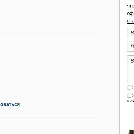
чт
оф
ст
и с
зоваться