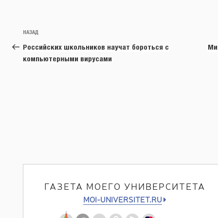
Навигация
Предыдущая
НАЗАД
по
запись:
Российских школьников научат бороться с
Ми
записям
компьютерными вирусами
ГАЗЕТА МОЕГО УНИВЕРСИТЕТА
MOI-UNIVERSITET.RU