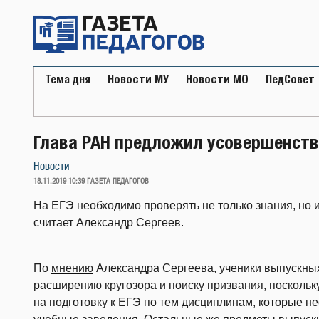
Перейти
к
содержимому
Тема дня
Новости МУ
Новости МО
ПедСовет
Глава РАН предложил усовершенств
Новости
ОПУБЛИКОВАНО
18.11.2019 10:39
ГАЗЕТА ПЕДАГОГОВ
На ЕГЭ необходимо проверять не только знания, но и
считает Александр Сергеев.
По
мнению
Александра Сергеева, ученики выпускных
расширению кругозора и поиску призвания, поскольк
на подготовку к ЕГЭ по тем дисциплинам, которые 