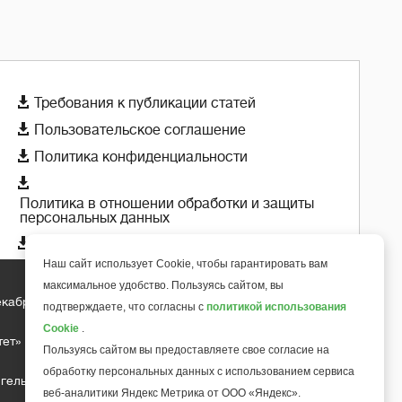

Требования к публикации статей

Пользовательское соглашение

Политика конфиденциальности

Политика в отношении обработки и защиты
персональных данных

Политика использования cookie-файлов
Наш сайт использует Cookie, чтобы гарантировать вам
максимальное удобство. Пользуясь сайтом, вы
екабря 2018 года
подтверждаете, что согласны с
политикой использования
+
6
Cookie
.
тет»
Пользуясь сайтом вы предоставляете свое согласие на
обработку персональных данных с использованием сервиса
гельса д.10, офис 211
веб-аналитики Яндекс Метрика от ООО «Яндекс».