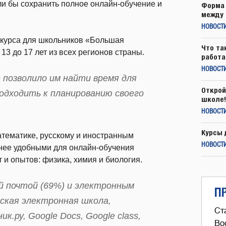
ли бы сохранить полное онлайн-обучение и
Форма 
между 
НОВОСТ
нкурса для школьников «Большая
Что та
13 до 17 лет из всех регионов страны.
работа
НОВОСТИ
 позволило им найти время для
Открой
подходить к планированию своего
школе!
НОВОСТИ
Курсы 
атематике, русскому и иностранным
НОВОСТИ
енее удобными для онлайн-обучения
и опытов: физика, химия и биология.
й почтой (69%) и электронным
П
йская электронная школа,
Ст
к.ру, Google Docs, Google class,
Во