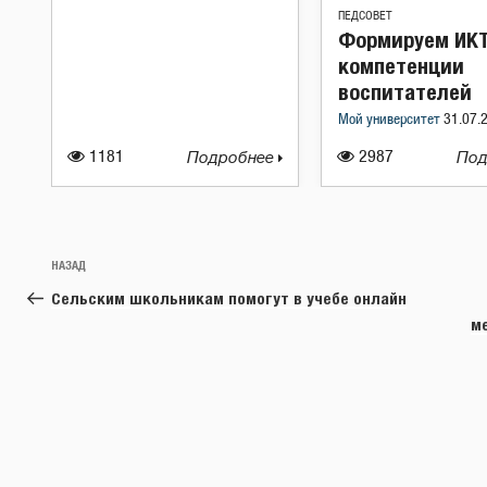
ПЕДСОВЕТ
Формируем ИКТ
компетенции
воспитателей
Мой университет
31.07.
1181
Подробнее
2987
Под
Навигация
Предыдущая
НАЗАД
по
запись:
Сельским школьникам помогут в учебе онлайн
записям
м