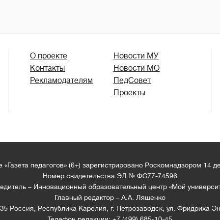
О проекте
Новости МУ
Контакты
Новости МО
Рекламодателям
ПедСовет
Проекты
 «Газета педагогов» (6+) зарегистрировано Роскомнадзором 14 д
Номер свидетельства ЭЛ № ФС77-74596
едитель – Инновационный образовательный центр «Мой универси
Главный редактор – А.А. Ляшенко
35 Россия, Республика Карелия, г. Петрозаводск, ул. Фридриха Эн
Телефон редакции: +7 (499) 685-10-45