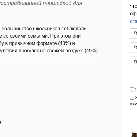
ой востребованной площадкой для
чт
оф
ст
и большинство школьников соблюдали
 со своими семьями. При этом они
бу в привычном формате (48%) и
утствия прогулок на свежем воздухе (49%).
и с
И