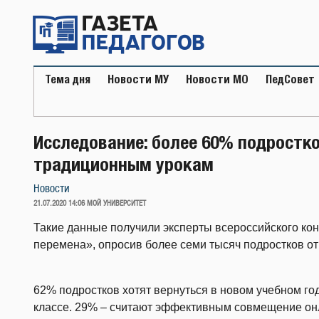
Перейти
к
содержимому
Тема дня
Новости МУ
Новости МО
ПедСовет
Исследование: более 60% подростко
традиционным урокам
Новости
ОПУБЛИКОВАНО
21.07.2020 14:06
МОЙ УНИВЕРСИТЕТ
Такие данные получили эксперты всероссийского ко
перемена», опросив более семи тысяч подростков от 
62% подростков хотят вернуться в новом учебном г
классе. 29% – считают эффективным совмещение онл