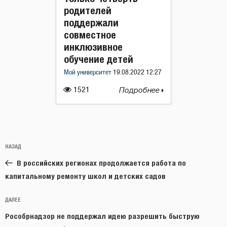
родителей
поддержали
совместное
инклюзивное
обучение детей
Мой университет
19.08.2022 12:27
1521
Подробнее
Навигация
Предыдущая
НАЗАД
по
запись:
записям
В российских регионах продолжается работа по
капитальному ремонту школ и детских садов
Следующая
ДАЛЕЕ
запись
Рособрнадзор не поддержал идею разрешить быструю