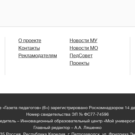
О проекте
Новости МУ
Контакты
Новости МО
Рекламодателям
ПедСовет
Проекты
 «Газета педагогов» (6+) зарегистрировано Роскомнадзором 14 д
Номер свидетельства ЭЛ № ФС77-74596
едитель – Инновационный образовательный центр «Мой универси
Главный редактор – А.А. Ляшенко
35 Россия, Республика Карелия, г. Петрозаводск, ул. Фридриха Эн