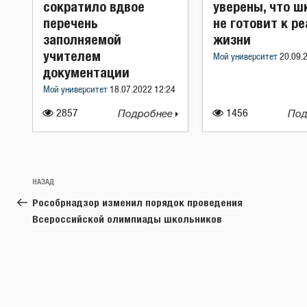
сократило вдвое
уверены, что ш
перечень
не готовит к р
заполняемой
жизни
учителем
Мой университет
20.09.
документации
Мой университет
18.07.2022 12:24
2857
Подробнее
1456
Под
Навигация
Предыдущая
НАЗАД
по
запись:
Рособрнадзор изменил порядок проведения
записям
Всероссийской олимпиады школьников