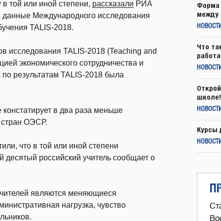
 в той или иной степени,
рассказали
РИА
Форма 
между 
на данные Международного исследования
бучения TALIS-2018.
НОВОСТ
Что та
тов исследования TALIS-2018 (Teaching and
работа
зацией экономического сотрудничества и
НОВОСТИ
а по результатам TALIS-2018 была
Открой
школе!
 констатирует в два раза меньше
НОВОСТИ
 стран ОЭСР.
Курсы 
НОВОСТИ
ли, что в той или иной степени
й десятый российский учитель сообщает о
П
 учителей являются меняющиеся
министративная нагрузка, чувство
Ст
льников.
Во