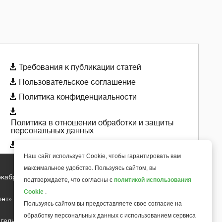

Требования к публикации статей

Пользовательское соглашение

Политика конфиденциальности

Политика в отношении обработки и защиты
персональных данных

Политика использования cookie-файлов
Наш сайт использует Cookie, чтобы гарантировать вам
максимальное удобство. Пользуясь сайтом, вы
екабря 2018 года
подтверждаете, что согласны с
политикой использования
+
6
Cookie
.
тет»
Пользуясь сайтом вы предоставляете свое согласие на
обработку персональных данных с использованием сервиса
гельса д.10, офис 211