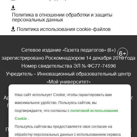

Политика в отношении обработки и защиты
персональных данных

Политика использования cookie-файлов
Сетевое издание «Газета педагогов» (6+)
+
6
зарегистрировано Роскомнадзором 14 декабря 2018 года
Номер свидетельства ЭЛ № ФС77-74596
Учредитель – Инновационный образовательный центр
«Мой университет»
Главный редактор – А.А. Ляшенко
Наш сайт использует Cookie, чтобы гарантировать вам
Адрес редакции: 185035 Россия, Республика Карелия, г.
максимальное удобство. Пользуясь сайтом, вы
Петрозаводск, ул. Фридриха Энгельса д.10, офис 211
подтверждаете, что согласны с
политикой использования
Телефон редакции: +7 (499) 685-10-45
Cookie
.
E-mail: gazeta@edu-family.ru
Пользуясь сайтом вы предоставляете свое согласие на
Перепечатка материалов газеты допускается только c
обработку персональных данных с использованием сервиса