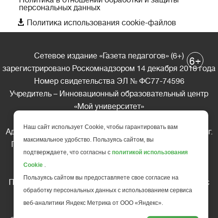
Политика в отношении обработки и защиты
персональных данных

Политика использования cookie-файлов
Сетевое издание «Газета педагогов» (6+)
+
6
зарегистрировано Роскомнадзором 14 декабря 2018 года
Номер свидетельства ЭЛ № ФС77-74596
Учредитель – Инновационный образовательный центр
«Мой университет»
Главный редактор – А.А. Ляшенко
Наш сайт использует Cookie, чтобы гарантировать вам
Адрес редакции: 185035 Россия, Республика Карелия, г.
максимальное удобство. Пользуясь сайтом, вы
Петрозаводск, ул. Фридриха Энгельса д.10, офис 211
подтверждаете, что согласны с
политикой использования
Телефон редакции: +7 (499) 685-10-45
Cookie
.
E-mail: gazeta@edu-family.ru
Пользуясь сайтом вы предоставляете свое согласие на
Перепечатка материалов газеты допускается только c
обработку персональных данных с использованием сервиса
письменного разрешения редакции
веб-аналитики Яндекс Метрика от ООО «Яндекс».
Ссылка на «Газету педагогов» обязательна.